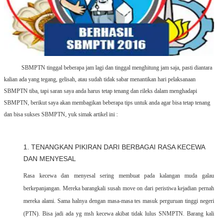
SBMPTN tinggal beberapa jam lagi dan tinggal menghitung jam saja, pasti diantara
kalian ada yang tegang, gelisah, atau sudah tidak sabar menantikan hari pelaksanaan
SBMPTN tiba, tapi saran saya anda harus tetap tenang dan rileks dalam menghadapi
SBMPTN, berikut saya akan membagikan beberapa tips untuk anda agar bisa tetap tenang
dan bisa sukses SBMPTN, yuk simak artikel ini :
1. TENANGKAN PIKIRAN DARI BERBAGAI RASA KECEWA
DAN MENYESAL
Rasa kecewa dan menyesal sering membuat pada kalangan muda galau
berkepanjangan. Mereka barangkali susah move on dari peristiwa kejadian pernah
mereka alami. Sama halnya dengan masa-masa tes masuk perguruan tinggi negeri
(PTN). Bisa jadi ada yg msh kecewa akibat tidak lulus SNMPTN. Barang kali