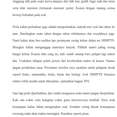
singgung titik pada suatu kurva ataupun dari titik luar, grafik fugsi naik dan turun
serta nilai stasioner (termasuk stasioner point). Kuasai dengan matang semua
konsep berkaitan pada soal.
Perlu kalian perhatikan juga adalah memperhatikan statistik tren soal dari tahun ke
taun. Bandingkan suatu tahun dengan tahun sebelumnya dan sesudahnya juga.
Nanti kalian akan bisa melihat tipe pertanyaan sering keluar dalam tes SBMPTN.
Mungkin kalian menganggap materinya banyak. Pilihlah materi paling sering
banget keluar. Kuasai dulu yang itu, kalo sudah mantap baru pelajari lagi materi
lain. Usahakan delapan puluh persen dari keseluruhan materi di kuasai. Namun
jangan perlakukan sama. Persentase tersebut saya sarankan untuk pelajaran eksak
seperti fisika, matematika, fisika, kimia dan biologi. Soal SBMPTN biasanya
relative lebih mudah untuk dikerjakan, optimalkan bagian TPA.
Satu lagi perlu diperhatikan, jika sudah menguasai suatu materi jangan disepelekan.
Kalo ada waktu coba luangkan waktu guna mereviewnya kembali. Terus asah
kemampan kalian dalam mengerjakan soal. Semakin sering diasah kemampuan
sesorang maka akan makin meningkat. Ibaratkan seperti pisau.