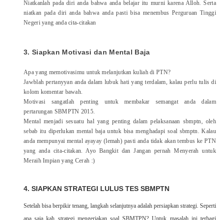
Niatkanlah pada diri anda bahwa anda belajar itu murni karena Alloh. Serta
niatkan pada diri anda bahwa anda pasti bisa menembus Perguruan Tinggi
Negeri yang anda cita-citakan
3.
Siapkan Motivasi dan Mental Baja
Apa yang memotivasimu untuk melanjutkan kuliah di PTN?
Jawblah pertanyyan anda dalam lubuk hati yang terdalam, kalau perlu tulis di
kolom komentar bawah.
Motivasi sangatlah penting untuk membakar semangat anda dalam
pertarungan SBMPTN 2015.
Mental menjadi sesuatu hal yang penting dalam pelaksanaan sbmptn, oleh
sebab itu diperlukan mental baja untuk bisa menghadapi soal sbmptn. Kalau
anda mempunyai mental ayayay (lemah) pasti anda tidak akan tembus ke PTN
yang anda cita-citakan. Ayo Bangkit dan Jangan pernah Menyerah untuk
Meraih Impian yang Cerah :)
4.
SIAPKAN STRATEGI LULUS TES SBMPTN
Setelah bisa berpikir tenang, langkah selanjutnya adalah persiapkan strategi. Seperti
apa saja kah strategi mengerjakan soal SBMTPN? Untuk masalah ini terbagi