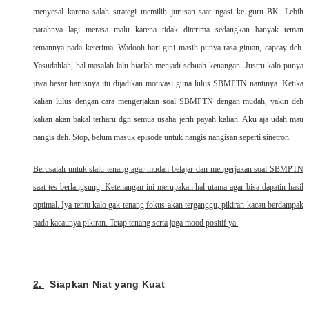
menyesal karena salah strategi memilih jurusan saat ngasi ke guru BK. Lebih
parahnya lagi merasa malu karena tidak diterima sedangkan banyak teman
temannya pada keterima. Wadooh hari gini masih punya rasa gituan, capcay deh.
Yasudahlah, hal masalah lalu biarlah menjadi sebuah kenangan. Justru kalo punya
jiwa besar harusnya itu dijadikan motivasi guna lulus SBMPTN nantinya. Ketika
kalian lulus dengan cara mengerjakan soal SBMPTN dengan mudah, yakin deh
kalian akan bakal terharu dgn semua usaha jerih payah kalian. Aku aja udah mau
nangis deh. Stop, belum masuk episode untuk nangis nangisan seperti sinetron.
Berusalah untuk slalu tenang agar mudah belajar dan mengerjakan soal SBMPTN
saat tes berlangsung. Ketenangan ini merupakan hal utama agar bisa dapatin hasil
optimal. Iya tentu kalo gak tenang fokus akan terganggu, pikiran kacau berdampak
pada kacaunya pikiran. Tetap tenang serta jaga mood positif ya.
2.
Siapkan Niat yang Kuat