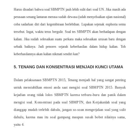
Harus disadari bahwa soal SBMPTN jauh lebih sulit dari soal UN. Jika masih ada
perasaan senang lantaran merasa sudah dewasa (udah menyelsaikan ujian nasional)
coba sadarkan diri dari kegembiraan berlebihan. Lupakan sejenak euphoria semu
tersebut. Ingat, waktu terus bergulir. Soal tes SBMPTN akan berhadapan dengan
kalian. Jika sudah selesaikan suatu perkara maka selesaikan urusan baru dengan
sebaik baiknya. Jadi penores sejarah keberhasilan dalam hidup kalian. Toh
keberhasilannya akan kalian nikmati sendiri kan?
5. TENANG DAN KONSENTRASI MENJADI KUNCI UTAMA
Dalam pelaksanaan SBMPTN 2015, Tenang menjadi hal yang sangat penting
untuk menstabilkan emosi anda saat mengisi soal SBMPTN 2015. Banyak
kejadian orang tidak lolos SBMPTN karena terburu-buru dan panik dalam
mengisi soal. Konsentrasi pada soal SBMPTN, dan Kerjakanlah soal yang
dianggap mudah terlebih dahulu, jangan so-soan mengerjakan soal yang sulit
dahulu, karena mau itu soal gampang maupun susah bobot nilainya sama,
yaitu 4.