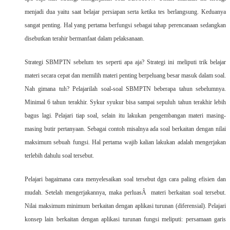
menjadi dua yaitu saat belajar persiapan serta ketika tes berlangsung. Keduanya
sangat penting. Hal yang pertama berfungsi sebagai tahap perencanaan sedangkan
disebutkan terahir bermanfaat dalam pelaksanaan.
Strategi SBMPTN sebelum tes seperti apa aja? Strategi ini meliputi trik belajar
materi secara cepat dan memilih materi penting berpeluang besar masuk dalam soal.
Nah gimana tuh? Pelajarilah soal-soal SBMPTN beberapa tahun sebelumnya.
Minimal 6 tahun terakhir. Sykur syukur bisa sampai sepuluh tahun terakhir lebih
bagus lagi. Pelajari tiap soal, selain itu lakukan pengembangan materi masing-
masing butir pertanyaan. Sebagai contoh misalnya ada soal berkaitan dengan nilai
maksimum sebuah fungsi. Hal pertama wajib kalian lakukan adalah mengerjakan
terlebih dahulu soal tersebut.
Pelajari bagaimana cara menyelesaikan soal tersebut dgn cara paling efisien dan
mudah. Setelah mengerjakannya, maka perluasÂ materi berkaitan soal tersebut.
Nilai maksimum minimum berkaitan dengan aplikasi turunan (diferensial). Pelajari
konsep lain berkaitan dengan aplikasi turunan fungsi meliputi: persamaan garis