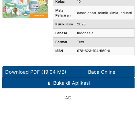
Kelas
10
Mata
dasar_dasar_teknik_kimia_industri
Pelajaran
Kurikulum
2023
Bahasa
Indonesia
Format
Text
ISBN
978-623-194-560-0
Download PDF (19.04 MB)
Baca Online
📱 Buka di Aplikasi
AD.