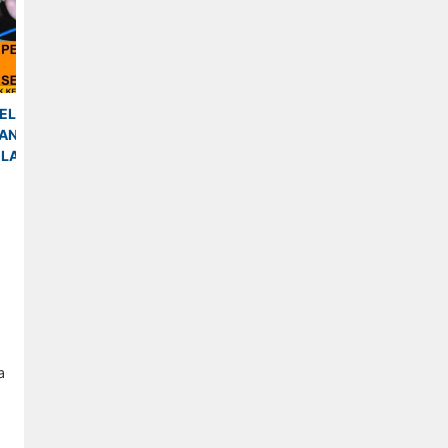
ELIHARAAN 
BUKU PEMELIHARAAN 
BUKU PEMELIHARA
AN SEPEDA 
KELISTRIKAN 
MESIN KENDARAAN
LAS 11 SMK
KENDARAAN RINGAN 
RINGAN KELAS 11 S
KELAS 11 SMK - RINSON 
BINTORO
SITANGGANG
a