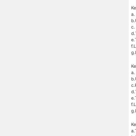
Ke
a.
b.
c.
d
e.
f.
g.
Ke
a.
b.
c.
d.
e.
f.
g.
Ke
a.