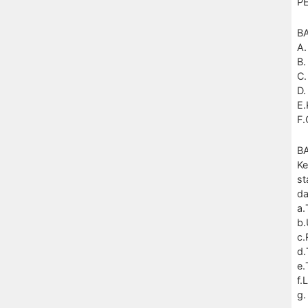
P
B
A.
B.
C.
D.
E.
F
BA
Ke
st
d
a.
b.
c.
d
e.
f.
g.