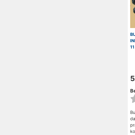
B
IN
1
5
Be
Bu
da
pr
ko