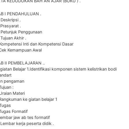
ETA KEDUDUKAN BAH AN AJAR (BUKU ) .
AB I PENDAHULUAN .
 Deskripsi .
 Prasyarat .
 Petunjuk Penggunaan
 Tujuan Akhir .
Kompetensi Inti dan Kompetensi Dasar
.Cek Kemampuan Awal
B II PEMBELAJARAN ..
giatan Belajar 1.Identifikasi komponen sistem kelistrikan bodi
andart
an pengaman
Tujuan :
Uraian Materi
Rangkuman ke giatan belajar 1
.Tugas
Tugas Formatif
Lembar jaw ab tes formatif
 Lembar kerja peserta didik .