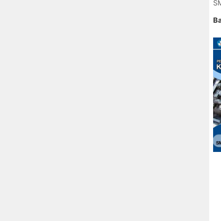
SM
Ba