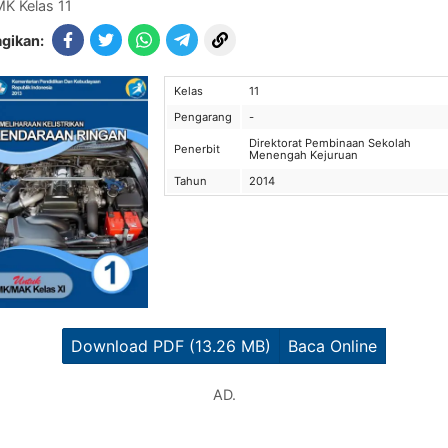
K Kelas 11
gikan:
Kelas
11
Pengarang
-
Direktorat Pembinaan Sekolah
Penerbit
Menengah Kejuruan
Tahun
2014
Download PDF (13.26 MB)
Baca Online
AD.