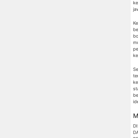
ke
ja
Ke
be
bo
mu
pe
ke
Se
te
ke
st
be
id
M
DI
DA