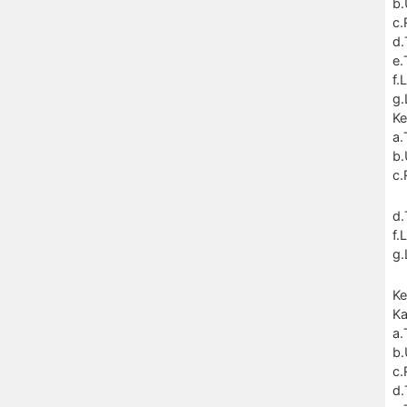
b.
c
d.
e.
f.
g.
Ke
a.
b.
c.
d.
f.
g.
Ke
Ka
a.
b.
c.
d.