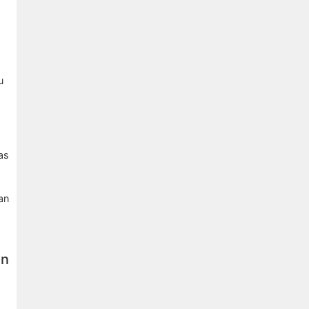
u
as
an
an