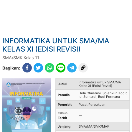
INFORMATIKA UNTUK SMA/MA
KELAS XI (EDISI REVISI)
SMA/SMK Kelas 11
Bagikan:
Informatika untuk SMA/MA
Judul
Kelas XI (Edisi Revisi)
Dela Chaerani, Solehkun Kodir,
Penulis
Idi Sumardi, Budi Permana
Penerbit
Pusat Perbukuan
Tahun
—
Terbit
Jenjang
SMA/MA/SMK/MAK