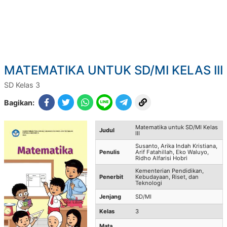
MATEMATIKA UNTUK SD/MI KELAS III
SD Kelas 3
Bagikan:
Matematika untuk SD/MI Kelas
Judul
III
Susanto, Arika Indah Kristiana,
Penulis
Arif Fatahillah, Eko Waluyo,
Ridho Alfarisi Hobri
Kementerian Pendidikan,
Penerbit
Kebudayaan, Riset, dan
Teknologi
Jenjang
SD/MI
Kelas
3
Mata