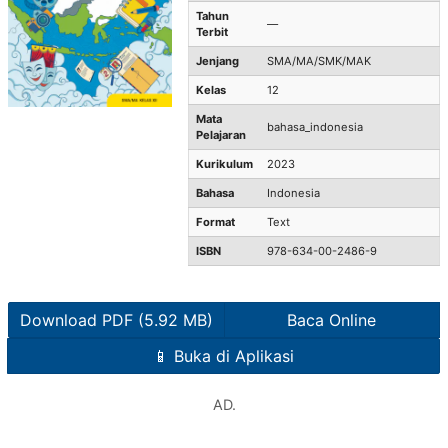
Tahun
—
Terbit
Jenjang
SMA/MA/SMK/MAK
Kelas
12
Mata
bahasa_indonesia
Pelajaran
Kurikulum
2023
Bahasa
Indonesia
Format
Text
ISBN
978-634-00-2486-9
Download PDF (5.92 MB)
Baca Online
📱 Buka di Aplikasi
AD.