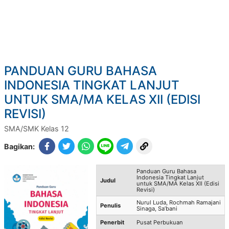
PANDUAN GURU BAHASA
INDONESIA TINGKAT LANJUT
UNTUK SMA/MA KELAS XII (EDISI
REVISI)
SMA/SMK Kelas 12
Bagikan:
Panduan Guru Bahasa
Indonesia Tingkat Lanjut
Judul
untuk SMA/MA Kelas XII (Edisi
Revisi)
Nurul Luda, Rochmah Ramajani
Penulis
Sinaga, Sa’bani
Penerbit
Pusat Perbukuan