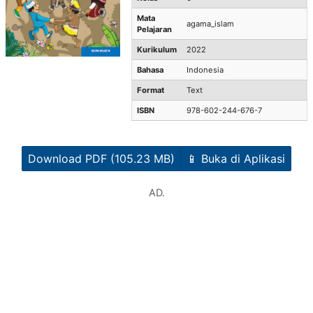
Mata
agama_islam
Pelajaran
Kurikulum
2022
Bahasa
Indonesia
Format
Text
ISBN
978-602-244-676-7
Download PDF (105.23 MB)
📱 Buka di Aplikasi
AD.