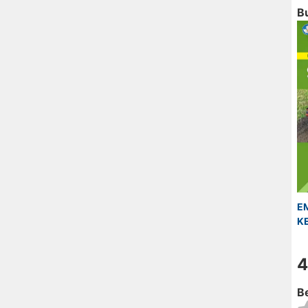
B
E
KE
4
Be