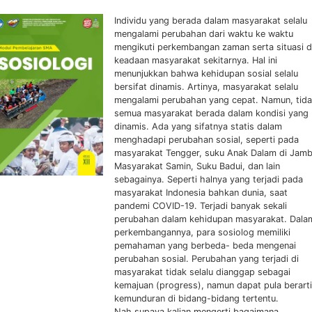
Individu yang berada dalam masyarakat selalu
mengalami perubahan dari waktu ke waktu
mengikuti perkembangan zaman serta situasi 
keadaan masyarakat sekitarnya. Hal ini
menunjukkan bahwa kehidupan sosial selalu
bersifat dinamis. Artinya, masyarakat selalu
mengalami perubahan yang cepat. Namun, tid
semua masyarakat berada dalam kondisi yang
dinamis. Ada yang sifatnya statis dalam
menghadapi perubahan sosial, seperti pada
masyarakat Tengger, suku Anak Dalam di Jamb
Masyarakat Samin, Suku Badui, dan lain
sebagainya. Seperti halnya yang terjadi pada
masyarakat Indonesia bahkan dunia, saat
pandemi COVID-19. Terjadi banyak sekali
perubahan dalam kehidupan masyarakat. Dala
perkembangannya, para sosiolog memiliki
pemahaman yang berbeda- beda mengenai
perubahan sosial. Perubahan yang terjadi di
masyarakat tidak selalu dianggap sebagai
kemajuan (progress), namun dapat pula berarti
kemunduran di bidang-bidang tertentu.
Nah,supaya kalian mengerti bagaimana