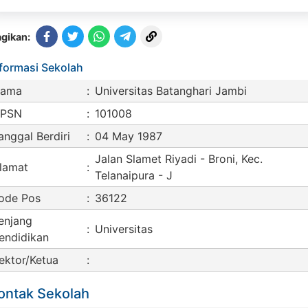
gikan:
nformasi Sekolah
ama
:
Universitas Batanghari Jambi
PSN
:
101008
anggal Berdiri
:
04 May 1987
Jalan Slamet Riyadi - Broni, Kec.
lamat
:
Telanaipura - J
ode Pos
:
36122
enjang
:
Universitas
endidikan
ektor/Ketua
:
ontak Sekolah