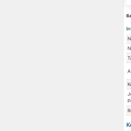
Ba
I
N
N
T
A
K
J
P
R
K