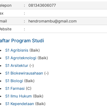
elepon
:
081343606077
ax
:
mail
:
hendromambu@gmail.com
ebsite
:
aftar Program Studi
S1 Agribisnis
(Baik)
S1 Agroteknologi
(Baik)
S1 Arsitektur
(-)
S1 Biokewirausahaan
(-)
S1 Biologi
(Baik)
S1 Farmasi
(C)
S1 Ilmu Hukum
(Baik)
S1 Kependetaan
(Baik)