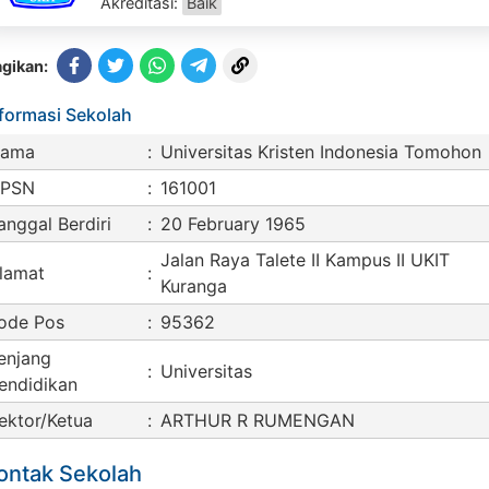
Akreditasi:
Baik
gikan:
nformasi Sekolah
ama
:
Universitas Kristen Indonesia Tomohon
PSN
:
161001
anggal Berdiri
:
20 February 1965
Jalan Raya Talete II Kampus II UKIT
lamat
:
Kuranga
ode Pos
:
95362
enjang
:
Universitas
endidikan
ektor/Ketua
:
ARTHUR R RUMENGAN
ontak Sekolah