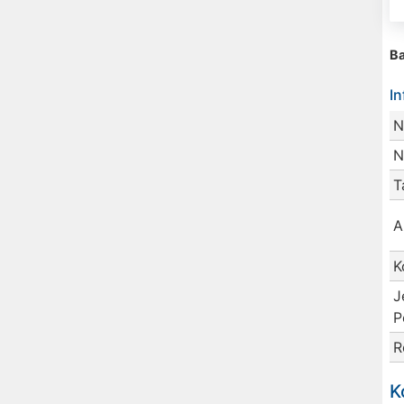
Ba
I
N
N
T
A
K
J
P
R
K