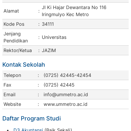
Jl Ki Hajar Dewantara No 116
Alamat
:
Iringmulyo Kec Metro
Kode Pos
:
34111
Jenjang
:
Universitas
Pendidikan
Rektor/Ketua
:
JAZIM
Kontak Sekolah
Telepon
:
(0725) 42445-42454
Fax
:
(0725) 42445
Email
:
info@ummetro.ac.id
Website
:
www.ummetro.ac.id
Daftar Program Studi
D3 Akuntansi
(Baik Sekali)