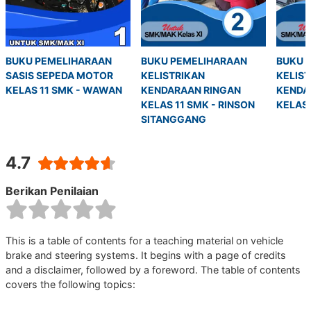
BUKU PEMELIHARAAN 
BUKU PEMELIHARAAN 
BUKU 
SASIS SEPEDA MOTOR 
KELISTRIKAN 
KELIST
KELAS 11 SMK - WAWAN
KENDARAAN RINGAN 
KENDA
KELAS 11 SMK - RINSON 
KELAS 
SITANGGANG
4.7
Berikan Penilaian
This is a table of contents for a teaching material on vehicle
brake and steering systems. It begins with a page of credits
and a disclaimer, followed by a foreword. The table of contents
covers the following topics: